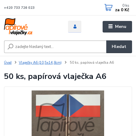
0
ks
+420 733 726 023
za
0 Kč
Menu
Hledat
Úvod
Vlaječky A6 (10,5x14,8cm)
50 ks, papírová vlaječka A6
50 ks, papírová vlaječka A6