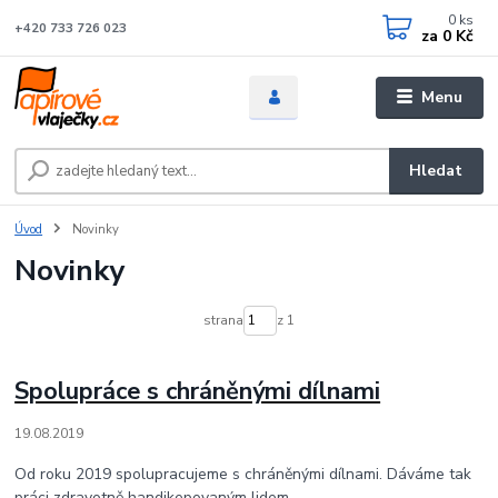
0
ks
+420 733 726 023
za
0 Kč
Menu
Hledat
Úvod
Novinky
Novinky
strana
z 1
Spolupráce s chráněnými dílnami
19.08.2019
Od roku 2019 spolupracujeme s chráněnými dílnami. Dáváme tak
práci zdravotně handikepovaným lidem.