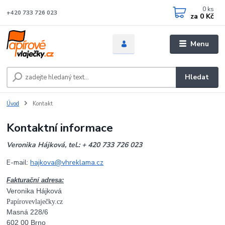
0
ks
+420 733 726 023
za
0 Kč
Menu
Hledat
Úvod
Kontakt
Kontaktní informace
Veronika Hájková,
tel.: + 420 733 726 023
E-mail:
hajkova@vhreklama.cz
Fakturační adresa:
Veronika Hájková
Papírovevlaječky.cz
Masná 228/6
602 00 Brno