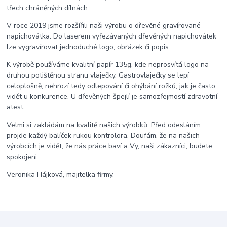
třech chráněných dílnách.
V roce 2019 jsme rozšířili naši výrobu o dřevěné gravírované
napichovátka. Do laserem vyřezávaných dřevěných napichovátek
lze vygravírovat jednoduché logo, obrázek či popis.
K výrobě používáme kvalitní papír 135g, kde neprosvítá logo na
druhou potištěnou stranu vlaječky. Gastrovlaječky se lepí
celoplošně, nehrozí tedy odlepování či ohýbání rožků, jak je často
vidět u konkurence. U dřevěných špejlí je samozřejmostí zdravotní
atest.
Velmi si zakládám na kvalitě našich výrobků. Před odesláním
projde každý balíček rukou kontrolora. Doufám, že na našich
výrobcích je vidět, že nás práce baví a Vy, naši zákazníci, budete
spokojeni.
Veronika Hájková, majitelka firmy.