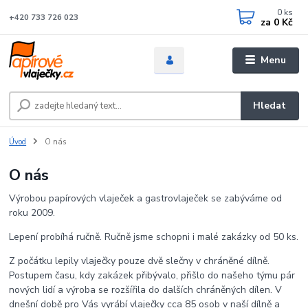
0
ks
+420 733 726 023
za
0 Kč
Menu
Hledat
Úvod
O nás
O nás
Výrobou papírových vlaječek a gastrovlaječek se zabýváme od
roku 2009.
Lepení probíhá ručně. Ručně jsme schopni i malé zakázky od 50 ks.
Z počátku lepily vlaječky pouze dvě slečny v chráněné dílně.
Postupem času, kdy zakázek přibývalo, přišlo do našeho týmu pár
nových lidí a výroba se rozšířila do dalších chráněných dílen. V
dnešní době pro Vás vyrábí vlaječky cca 85 osob v naší dílně a