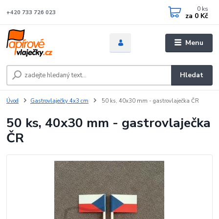
0
ks
+420 733 726 023
za
0 Kč
Menu
Hledat
Úvod
Gastrovlaječky 4x3 cm
50 ks, 40x30 mm - gastrovlaječka ČR
50 ks, 40x30 mm - gastrovlaječka
ČR