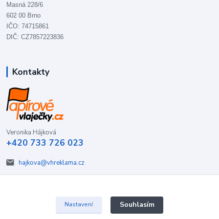
Masná 228/6
602 00 Brno
IČO: 74715861
DIČ: CZ7857223836
Kontakty
Veronika Hájková
+420 733 726 023
hajkova@vhreklama.cz
Souhlasím
Nastavení