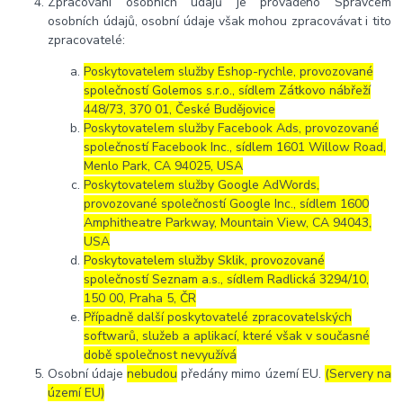
Zpracování osobních údajů je prováděno Správcem
osobních údajů, osobní údaje však mohou zpracovávat i tito
zpracovatelé:
Poskytovatelem služby Eshop-rychle, provozované
společností Golemos s.r.o., sídlem Zátkovo nábřeží
448/73, 370 01, České Budějovice
Poskytovatelem služby Facebook Ads, provozované
společností Facebook Inc., sídlem 1601 Willow Road,
Menlo Park, CA 94025, USA
Poskytovatelem služby Google AdWords,
provozované společností Google Inc., sídlem 1600
Amphitheatre Parkway, Mountain View, CA 94043,
USA
Poskytovatelem služby Sklik, provozované
společností Seznam a.s., sídlem Radlická 3294/10,
150 00, Praha 5, ČR
Případně další poskytovatelé zpracovatelských
softwarů, služeb a aplikací, které však v současné
době společnost nevyužívá
Osobní údaje
nebudou
předány mimo území EU.
(Servery na
území EU)