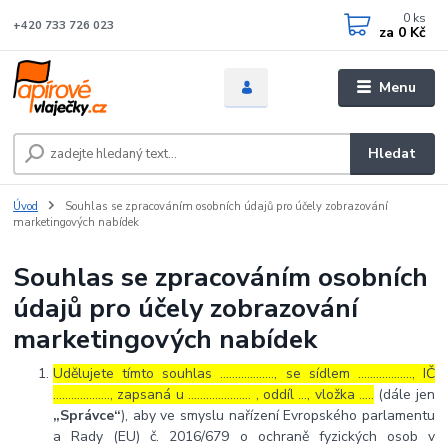
0
ks
+420 733 726 023
za
0 Kč
Menu
Hledat
Úvod
Souhlas se zpracováním osobních údajů pro účely zobrazování
marketingových nabídek
Souhlas se zpracováním osobních
údajů pro účely zobrazování
marketingových nabídek
Udělujete tímto souhlas ……………..., se sídlem ………………, IČ
………………., zapsaná u ………………… , oddíl …, vložka …..
(dále jen
„Správce“
), aby ve smyslu nařízení Evropského parlamentu
a Rady (EU) č. 2016/679 o ochraně fyzických osob v