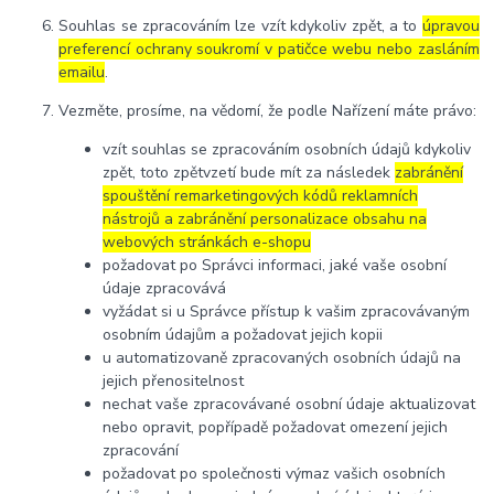
Souhlas se zpracováním lze vzít kdykoliv zpět, a to
úpravou
preferencí ochrany soukromí v patičce webu nebo zasláním
emailu
.
Vezměte, prosíme, na vědomí, že podle Nařízení máte právo:
vzít souhlas se zpracováním osobních údajů kdykoliv
zpět, toto zpětvzetí bude mít za následek
zabránění
spouštění remarketingových kódů reklamních
nástrojů a zabránění personalizace obsahu na
webových stránkách e-shopu
požadovat po Správci informaci, jaké vaše osobní
údaje zpracovává
vyžádat si u Správce přístup k vašim zpracovávaným
osobním údajům a požadovat jejich kopii
u automatizovaně zpracovaných osobních údajů na
jejich přenositelnost
nechat vaše zpracovávané osobní údaje aktualizovat
nebo opravit, popřípadě požadovat omezení jejich
zpracování
požadovat po společnosti výmaz vašich osobních