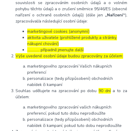
souvislosti se zpracováním osobních údajů a o volném
pohybu těchto údajů a o zrušení směrnice 95/46/ES (obecné
nařízení o ochraně osobních údajů) (dále jen
„Nařízení“
),
zpracovával/a následující osobní údaje:
marketingové cookies (anonymní)
aktivita uživatele (prohlížené produkty a stránky,
nákupní chování)
………….. případně jmenujte další
Výše uvedené osobní údaje budou zpracovány za účelem:
marketingového zpracování Vašich nákupních
preferencí
personalizace (tedy přizpůsobení) obchodních
nabídek či kampaní
Souhlas udělujete na zpracování po dobu
90 dní
a to za
účelem:
marketingového zpracování vašich nákupních
preferencí, pokud tuto dobu neprodloužíte
personalizace (tedy přizpůsobení) obchodních
nabídek či kampaní, pokud tuto dobu neprodloužíte